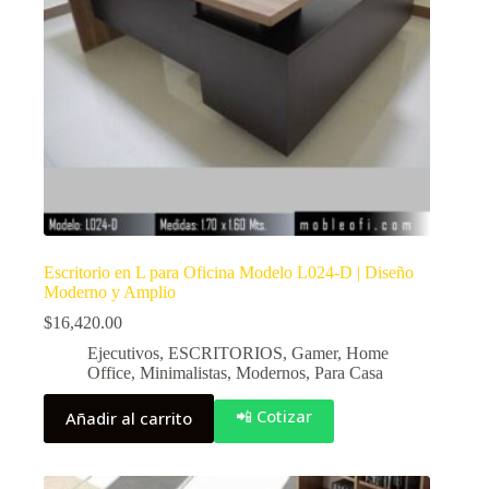
Escritorio en L para Oficina Modelo L024-D | Diseño
Moderno y Amplio
$
16,420.00
Ejecutivos
,
ESCRITORIOS
,
Gamer
,
Home
Office
,
Minimalistas
,
Modernos
,
Para Casa
📲 Cotizar
Añadir al carrito