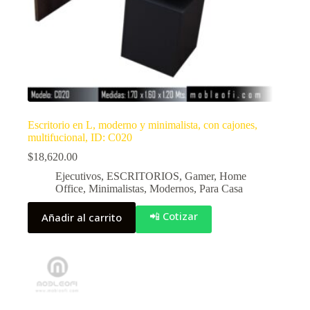
Escritorio en L, moderno y minimalista, con cajones,
multifucional, ID: C020
$
18,620.00
Ejecutivos
,
ESCRITORIOS
,
Gamer
,
Home
Office
,
Minimalistas
,
Modernos
,
Para Casa
📲 Cotizar
Añadir al carrito