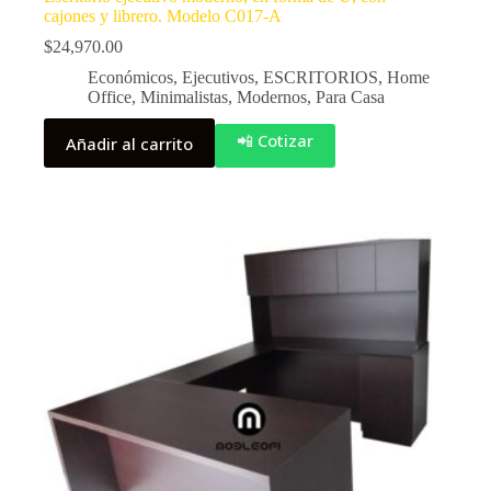
cajones y librero. Modelo C017-A
$
24,970.00
Económicos
,
Ejecutivos
,
ESCRITORIOS
,
Home
Office
,
Minimalistas
,
Modernos
,
Para Casa
📲 Cotizar
Añadir al carrito