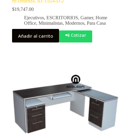
en credenza, ID: L024-D-2
$
19,747.00
Ejecutivos
,
ESCRITORIOS
,
Gamer
,
Home
Office
,
Minimalistas
,
Modernos
,
Para Casa
📲 Cotizar
Añadir al carrito