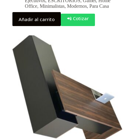
Ejecutivos
,
ESCRITORIOS
,
Gamer
,
Home
Office
,
Minimalistas
,
Modernos
,
Para Casa
📲 Cotizar
Añadir al carrito