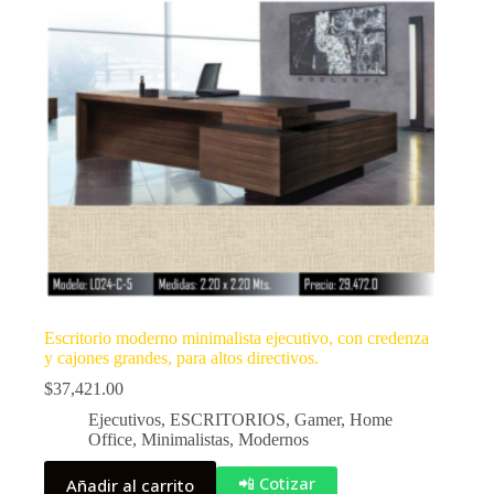
Escritorio moderno minimalista ejecutivo, con credenza
y cajones grandes, para altos directivos.
$
37,421.00
Ejecutivos
,
ESCRITORIOS
,
Gamer
,
Home
Office
,
Minimalistas
,
Modernos
📲 Cotizar
Añadir al carrito