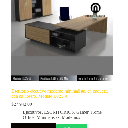
Escritorio ejecutivo moderno minimalista, en paquete,
con su librero, Modelo L025-A
$
27,942.00
Ejecutivos
,
ESCRITORIOS
,
Gamer
,
Home
Office
,
Minimalistas
,
Modernos