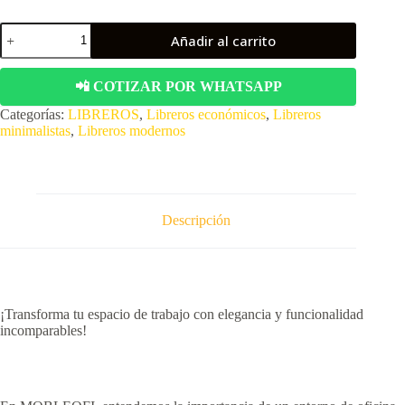
ID:
Añadir al carrito
LIB001,
Librero
moderno
📲 COTIZAR POR WHATSAPP
minimalista
esquinero
Categorías:
LIBREROS
,
Libreros económicos
,
Libreros
flotante
minimalistas
,
Libreros modernos
cantidad
Descripción
¡Transforma tu espacio de trabajo con elegancia y funcionalidad
incomparables!