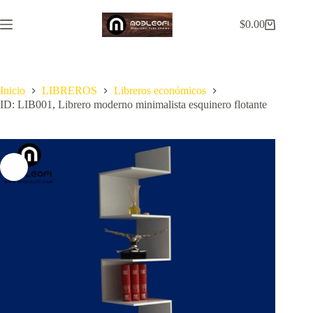
Saltar
al
$
0.00
Carro
contenido
de
compra
Inicio
LIBREROS
Libreros económicos
ID: LIB001, Librero moderno minimalista esquinero flotante