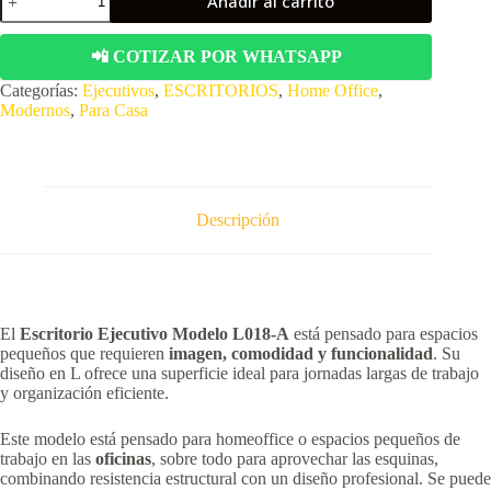
Añadir al carrito
estudiantil
en
L,
📲 COTIZAR POR WHATSAPP
con
cajonera
Categorías:
Ejecutivos
,
ESCRITORIOS
,
Home Office
,
y
Modernos
,
Para Casa
base
para
monitor,
ID:
L018-
A
Descripción
cantidad
El
Escritorio Ejecutivo Modelo L018-A
está pensado para espacios
pequeños que requieren
imagen, comodidad y funcionalidad
. Su
diseño en L ofrece una superficie ideal para jornadas largas de trabajo
y organización eficiente.
Este modelo está pensado para homeoffice o espacios pequeños de
trabajo en las
oficinas
, sobre todo para aprovechar las esquinas,
combinando resistencia estructural con un diseño profesional. Se puede