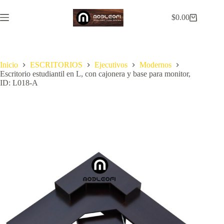
Saltar
al
$
0.00
Carro
contenido
de
compra
Inicio
ESCRITORIOS
Ejecutivos
Modernos
Escritorio estudiantil en L, con cajonera y base para monitor,
ID: L018-A