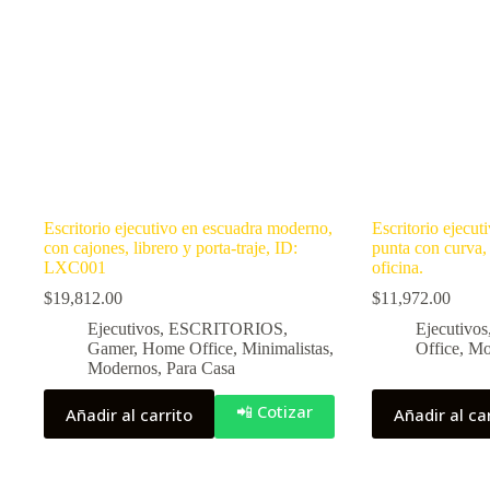
Escritorio ejecutivo en escuadra moderno,
Escritorio ejecut
con cajones, librero y porta-traje, ID:
punta con curva,
LXC001
oficina.
$
19,812.00
$
11,972.00
Ejecutivos
,
ESCRITORIOS
,
Ejecutivos
Gamer
,
Home Office
,
Minimalistas
,
Office
,
Mo
Modernos
,
Para Casa
📲 Cotizar
Añadir al carrito
Añadir al ca