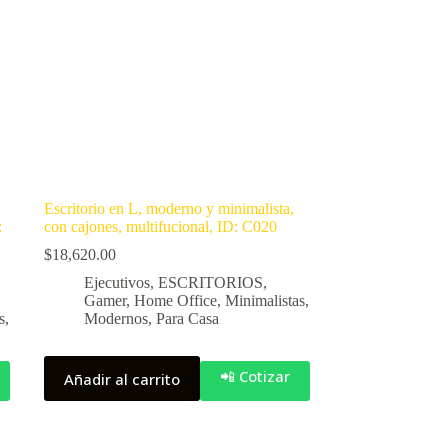
Escritorio en L, moderno y minimalista,
:
con cajones, multifucional, ID: C020
$
18,620.00
Ejecutivos
,
ESCRITORIOS
,
Gamer
,
Home Office
,
Minimalistas
,
s
,
Modernos
,
Para Casa
📲 Cotizar
Añadir al carrito