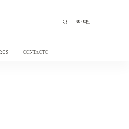
$
0.00
Carro
de
compra
ROS
CONTACTO