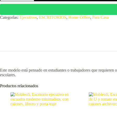
L,
con
cajones
y
Categorías:
Ejecutivos
,
ESCRITORIOS
,
Home Office
,
Para Casa
librero,
escolar
y
de
oficina,
ID:
L022-
C
cantidad
Este modelo está pensado en estudiantes o trabajadores que requieren o
escolares.
Productos relacionados