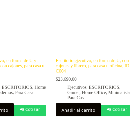
ivo, en forma de U y
Escritorio ejecutivo, en forma de U, con
 con cajones, para casa u
cajones y librero, para casa u oficina, ID
C004
$
23,690.00
,
ESCRITORIOS
,
Home
Ejecutivos
,
ESCRITORIOS
,
dernos
,
Para Casa
Gamer
,
Home Office
,
Minimalista
Para Casa
📲 Cotizar
📲 Cotizar
rrito
Añadir al carrito