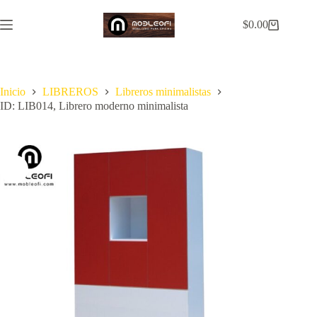
Saltar
al
$
0.00
Carro
contenido
de
compra
Inicio
LIBREROS
Libreros minimalistas
ID: LIB014, Librero moderno minimalista