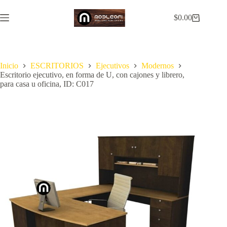
Saltar
al
$
0.00
Carro
contenido
de
compra
Inicio
ESCRITORIOS
Ejecutivos
Modernos
Escritorio ejecutivo, en forma de U, con cajones y librero,
para casa u oficina, ID: C017