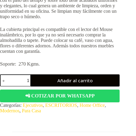
con el paso del tiempo y sobre todo tiene acabados uniformes
y elegantes, lo cual genera un ambiente de limpieza, orden y
uniformidad en su oficina. Se limpian muy fácilmente con un
trapo seco o húmedo.
La cubierta principal es compatible con el lector del Mouse
inalámbrico, por lo que ya no será necesario comprar la
almohadilla o tapete. Puede colocar su café, vaso con agua,
flores o diferentes adornos. Además todos nuestros muebles
cuentan con garantía.
Soporte: 270 Kgms.
Escritorio
Añadir al carrito
ejecutivo,
en
forma
📲 COTIZAR POR WHATSAPP
de
U,
Categorías:
Ejecutivos
,
ESCRITORIOS
,
Home Office
,
con
Modernos
,
Para Casa
cajones
y
librero,
para
casa