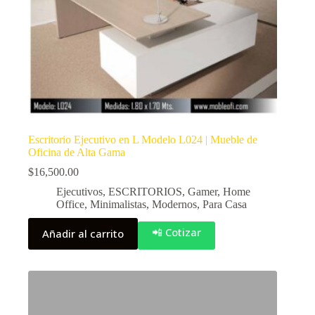
Escritorio Ejecutivo en L Modelo L024 | Mueble de
Oficina de Alta Gama
$
16,500.00
Ejecutivos
,
ESCRITORIOS
,
Gamer
,
Home
Office
,
Minimalistas
,
Modernos
,
Para Casa
📲 Cotizar
Añadir al carrito