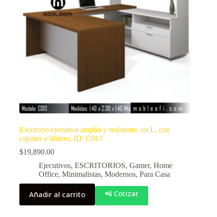
Escritorio ejecutivo amplio y resistente, en L, con
cajones y librero, ID: C013
$
19,890.00
Ejecutivos
,
ESCRITORIOS
,
Gamer
,
Home
Office
,
Minimalistas
,
Modernos
,
Para Casa
📲 Cotizar
Añadir al carrito