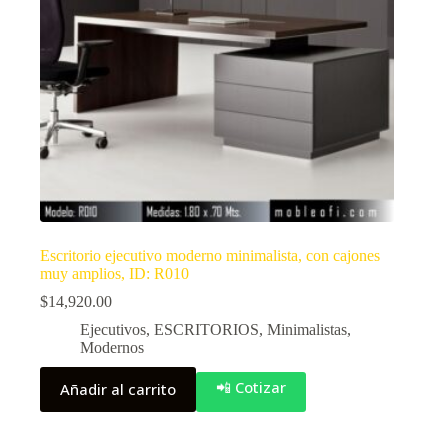
Escritorio ejecutivo moderno minimalista, con cajones
muy amplios, ID: R010
$
14,920.00
Ejecutivos
,
ESCRITORIOS
,
Minimalistas
,
Modernos
📲 Cotizar
Añadir al carrito