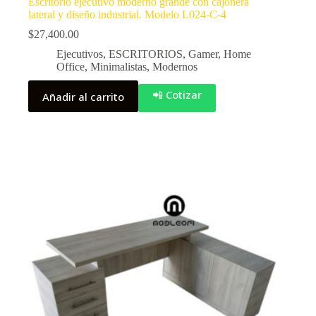
Escritorio ejecutivo moderno grande con cajonera
lateral y diseño industrial. Modelo L024-C-4
$
27,400.00
Ejecutivos
,
ESCRITORIOS
,
Gamer
,
Home
Office
,
Minimalistas
,
Modernos
📲 Cotizar
Añadir al carrito