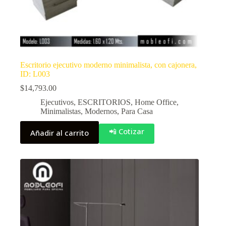
Escritorio ejecutivo moderno minimalista, con cajonera,
ID: L003
$
14,793.00
Ejecutivos
,
ESCRITORIOS
,
Home Office
,
Minimalistas
,
Modernos
,
Para Casa
📲 Cotizar
Añadir al carrito