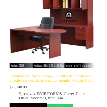
Escritorio con ala tipo gota», «muebles de oficina para
directivos», «escritorio ejecutivo grande» Modelo C006
$
25,740.00
Ejecutivos
,
ESCRITORIOS
,
Gamer
,
Home
Office
,
Modernos
,
Para Casa