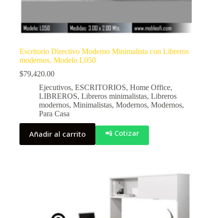
Escritorio Directivo Moderno Minimalista con Libreros
modernos. Modelo L050
$
79,420.00
Ejecutivos
,
ESCRITORIOS
,
Home Office
,
LIBREROS
,
Libreros minimalistas
,
Libreros
modernos
,
Minimalistas
,
Modernos
,
Modernos
,
Para Casa
📲 Cotizar
Añadir al carrito