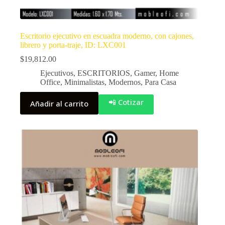
Escritorio ejecutivo en escuadra moderno, con cajones,
librero y porta-traje, ID: LXC001
$
19,812.00
Ejecutivos
,
ESCRITORIOS
,
Gamer
,
Home
Office
,
Minimalistas
,
Modernos
,
Para Casa
📲 Cotizar
Añadir al carrito