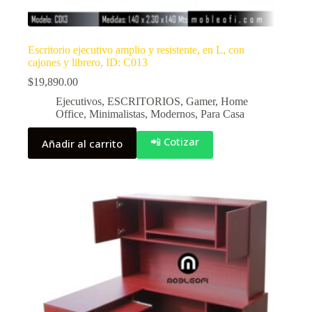
Escritorio ejecutivo amplio y resistente, en L, con
cajones y librero, ID: C013
$
19,890.00
Ejecutivos
,
ESCRITORIOS
,
Gamer
,
Home
Office
,
Minimalistas
,
Modernos
,
Para Casa
📲 Cotizar
Añadir al carrito