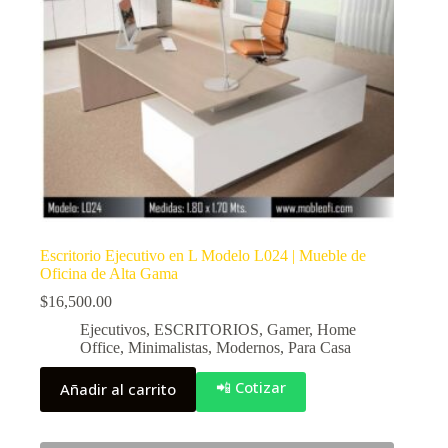
Escritorio Ejecutivo en L Modelo L024 | Mueble de
Oficina de Alta Gama
$
16,500.00
Ejecutivos
,
ESCRITORIOS
,
Gamer
,
Home
Office
,
Minimalistas
,
Modernos
,
Para Casa
📲 Cotizar
Añadir al carrito