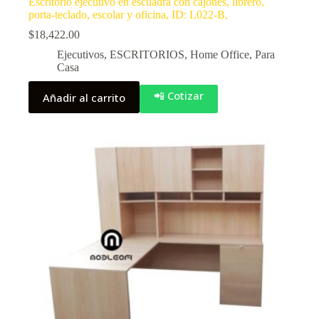
Escritorio ejecutivo en escuadra con cajones, librero,
porta-teclado, escolar y oficina, ID: L022-B,
$
18,422.00
Ejecutivos
,
ESCRITORIOS
,
Home Office
,
Para
Casa
📲 Cotizar
Añadir al carrito