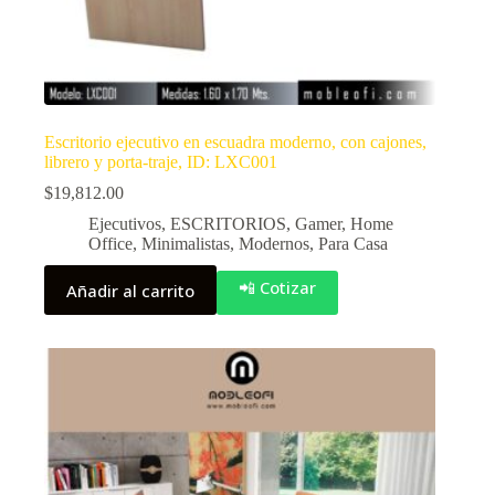
Escritorio ejecutivo en escuadra moderno, con cajones,
librero y porta-traje, ID: LXC001
$
19,812.00
Ejecutivos
,
ESCRITORIOS
,
Gamer
,
Home
Office
,
Minimalistas
,
Modernos
,
Para Casa
📲 Cotizar
Añadir al carrito