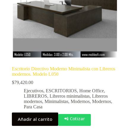
Escritorio Directivo Moderno Minimalista con Libreros
modernos. Modelo L050
$
79,420.00
Ejecutivos
,
ESCRITORIOS
,
Home Office
,
LIBREROS
,
Libreros minimalistas
,
Libreros
modernos
,
Minimalistas
,
Modernos
,
Modernos
,
Para Casa
📲 Cotizar
Añadir al carrito