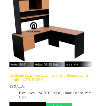
Escritorio básico, en L, con cajones y librero, escolar y
de oficina, ID: L022-C
$
9,971.00
Ejecutivos
,
ESCRITORIOS
,
Home Office
,
Para
Casa