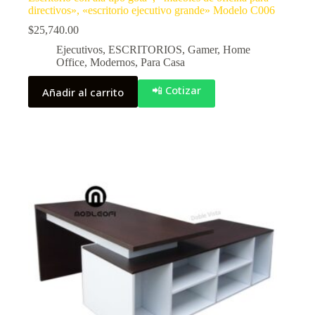
directivos», «escritorio ejecutivo grande» Modelo C006
$
25,740.00
Ejecutivos
,
ESCRITORIOS
,
Gamer
,
Home
Office
,
Modernos
,
Para Casa
📲 Cotizar
Añadir al carrito