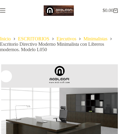
Saltar
al
$
0.00
Carro
contenido
de
compra
Inicio
ESCRITORIOS
Ejecutivos
Minimalistas
Escritorio Directivo Moderno Minimalista con Libreros
modernos. Modelo L050