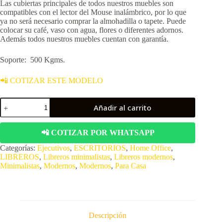
Las cubiertas principales de todos nuestros muebles son
compatibles con el lector del Mouse inalámbrico, por lo que
ya no será necesario comprar la almohadilla o tapete. Puede
colocar su café, vaso con agua, flores o diferentes adornos.
Además todos nuestros muebles cuentan con garantía.
Soporte: 500 Kgms.
📲 COTIZAR ESTE MODELO
Escritorio
Añadir al carrito
Directivo
Moderno
Minimalista
📲 COTIZAR POR WHATSAPP
con
Libreros
Categorías:
Ejecutivos
,
ESCRITORIOS
,
Home Office
,
modernos.
LIBREROS
,
Libreros minimalistas
,
Libreros modernos
,
Modelo
Minimalistas
,
Modernos
,
Modernos
,
Para Casa
L050
cantidad
Descripción