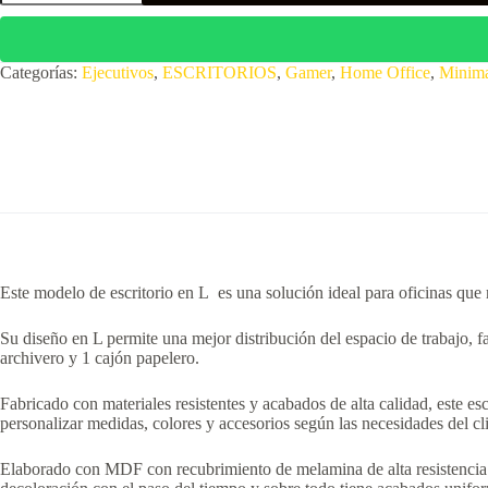
minimalista,
con
doble
cajonera,
Categorías:
Ejecutivos
,
ESCRITORIOS
,
Gamer
,
Home Office
,
Minima
multifucional,
ID:
L001-
F
cantidad
Este modelo de escritorio en L es una solución ideal para oficinas que
Su diseño en L permite una mejor distribución del espacio de trabajo, 
archivero y 1 cajón papelero.
Fabricado con materiales resistentes y acabados de alta calidad, este es
personalizar medidas, colores y accesorios según las necesidades del cli
Elaborado con MDF con recubrimiento de melamina de alta resistencia en