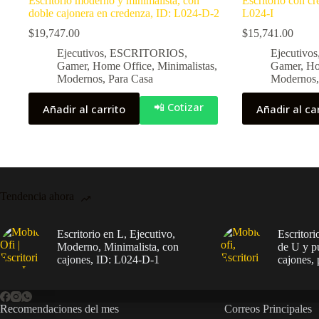
Escritorio moderno y minimalista, con
Escritorio con cr
doble cajonera en credenza, ID: L024-D-2
L024-I
$
19,747.00
$
15,741.00
Ejecutivos
,
ESCRITORIOS
,
Ejecutivos
Gamer
,
Home Office
,
Minimalistas
,
Gamer
,
Ho
Modernos
,
Para Casa
Modernos
📲 Cotizar
Añadir al carrito
Añadir al ca
Tendencia ahora
Escritorio en L, Ejecutivo,
Escritori
Moderno, Minimalista, con
de U y p
cajones, ID: L024-D-1
cajones, 
Recomendaciones del mes
Correos Principales