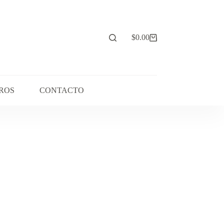
$
0.00
Carro
de
compra
ROS
CONTACTO