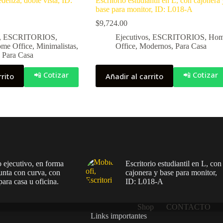
edenza, doble vista, ID:
Escritorio estudiantil en L, con cajonera 
base para monitor, ID: L018-A
$
9,724.00
,
ESCRITORIOS
,
Ejecutivos
,
ESCRITORIOS
,
Ho
me Office
,
Minimalistas
,
Office
,
Modernos
,
Para Casa
,
Para Casa
📲 Cotizar
📲 Cotizar
rrito
Añadir al carrito
o ejecutivo, en forma
Escritorio estudiantil en L, con
unta con curva, con
cajonera y base para monitor,
para casa u oficina.
ID: L018-A
Shop
CONTACTO
Links importantes