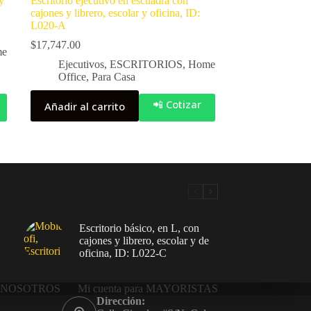
y
Escritorio ejecutivo en escuadra con
cajones y librero, escolar y oficina, ID:
L020-A
$
17,747.00
me
Ejecutivos
,
ESCRITORIOS
,
Home
Office
,
Para Casa
📲 Cotizar
Añadir al carrito
Escritorio básico, en L, con
cajones y librero, escolar y de
oficina, ID: L022-C
NOSOTROS
Mi cuenta para MAYORISTAS
Dirección: