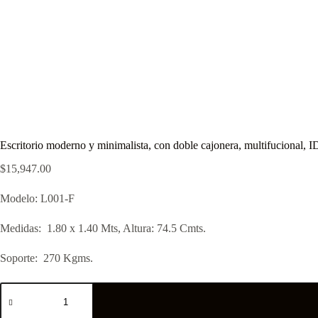
Escritorio moderno y minimalista, con doble cajonera, multifucional, 
$
15,947.00
Modelo: L001-F
Medidas: 1.80 x 1.40 Mts, Altura: 74.5 Cmts.
Soporte: 270 Kgms.
Escritorio
moderno
y