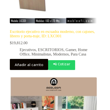
Escritorio ejecutivo en escuadra moderno, con cajones,
librero y porta-traje, ID: LXC001
$
19,812.00
Ejecutivos
,
ESCRITORIOS
,
Gamer
,
Home
Office
,
Minimalistas
,
Modernos
,
Para Casa
📲 Cotizar
Añadir al carrito