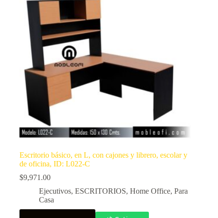
Escritorio básico, en L, con cajones y librero, escolar y
de oficina, ID: L022-C
$
9,971.00
Ejecutivos
,
ESCRITORIOS
,
Home Office
,
Para
Casa