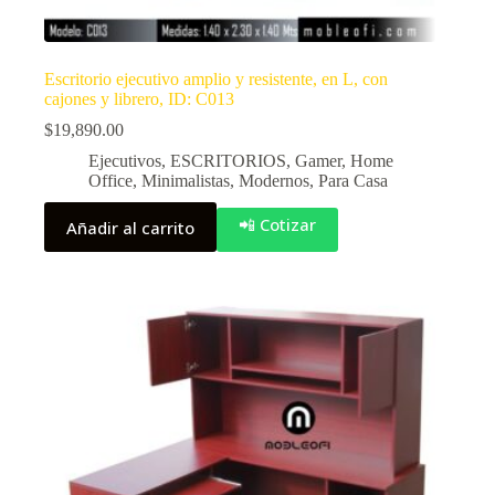
Escritorio ejecutivo amplio y resistente, en L, con
cajones y librero, ID: C013
$
19,890.00
Ejecutivos
,
ESCRITORIOS
,
Gamer
,
Home
Office
,
Minimalistas
,
Modernos
,
Para Casa
📲 Cotizar
Añadir al carrito