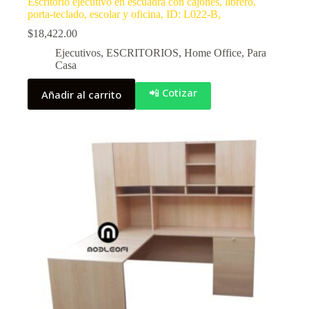
Escritorio ejecutivo en escuadra con cajones, librero,
porta-teclado, escolar y oficina, ID: L022-B,
$
18,422.00
Ejecutivos
,
ESCRITORIOS
,
Home Office
,
Para
Casa
📲 Cotizar
Añadir al carrito