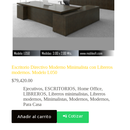
Escritorio Directivo Moderno Minimalista con Libreros
modernos. Modelo L050
$
79,420.00
Ejecutivos
,
ESCRITORIOS
,
Home Office
,
LIBREROS
,
Libreros minimalistas
,
Libreros
modernos
,
Minimalistas
,
Modernos
,
Modernos
,
Para Casa
📲 Cotizar
Añadir al carrito