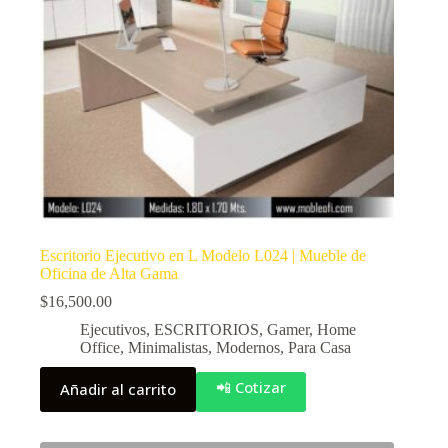
Escritorio Ejecutivo en L Modelo L024 | Mueble de
Oficina de Alta Gama
$
16,500.00
Ejecutivos
,
ESCRITORIOS
,
Gamer
,
Home
Office
,
Minimalistas
,
Modernos
,
Para Casa
📲 Cotizar
Añadir al carrito