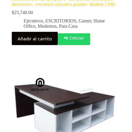
directivos», «escritorio ejecutivo grande» Modelo C006
$
25,740.00
Ejecutivos
,
ESCRITORIOS
,
Gamer
,
Home
Office
,
Modernos
,
Para Casa
📲 Cotizar
Añadir al carrito